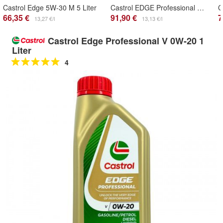
Castrol Edge 5W-30 M 5 Liter
Castrol EDGE Professional E 0W-30 STJLR.03.5007 7x1 Liter Motoröl
66,35 €
91,90 €
7
13,27 €/l
13,13 €/l
Castrol Edge Professional V 0W-20 1
Liter
4