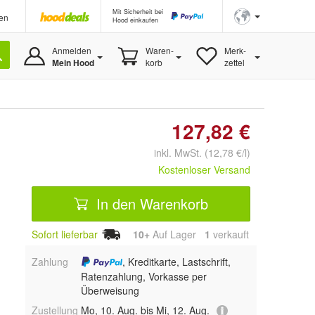
Mit Sicherheit bei
en
Hood einkaufen
Anmelden
Waren-
Merk-
Mein Hood
korb
zettel
127,82 €
inkl. MwSt. (12,78 €/l)
Kostenloser Versand
In den Warenkorb
Sofort lieferbar
10+
Auf Lager
1
 verkauft
Zahlung
, Kreditkarte, Lastschrift,
Ratenzahlung, Vorkasse per
Überweisung
Zustellung
Mo, 10. Aug. bis Mi, 12. Aug.