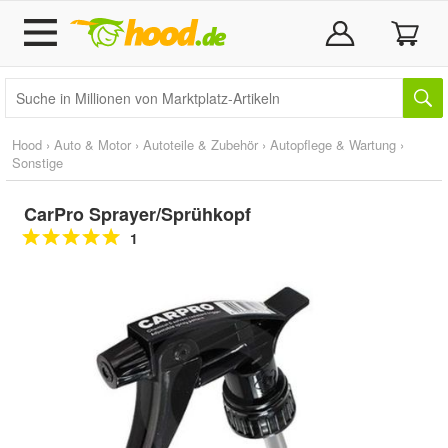
Hood
›
Auto & Motor
›
Autoteile & Zubehör
›
Autopflege & Wartung
›
Sonstige
CarPro Sprayer/Sprühkopf
1