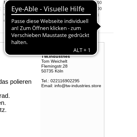
Microfaser Poliertuch
Gewicht (in kg)
:
1.00
:
Stk.
Gewicht Netto (in kg)
:
1.00
C&C Microfiber Poliertuch 1000 GSM
Entsorgungshinweise
fsc
C&C Microfiber Poliertuch 1000 GSM
(Piktogramme)
: