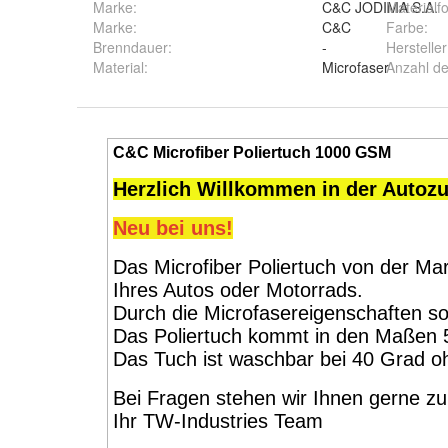
Marke:
C&C JODIMA S.A.
Materialf
Marke
:
C&C
Farbe
:
Brenndauer
:
-
Hersteller
Material
:
Microfaser
Anzahl de