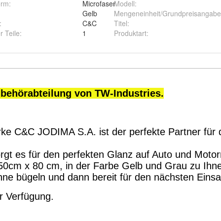
orm
:
Microfaser
Modell
:
Gelb
Mengeneinheit/Grundpreisangabe
:
C&C
Titel
:
r Teile
:
1
Produktart
: