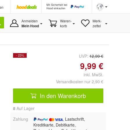
Mit Sicherheit bei
en
Hood einkaufen
Anmelden
Waren-
Merk-
Mein Hood
korb
zettel
- 23%
UVP:
12,99 €
9,99 €
inkl. MwSt.
Versandkosten nur 2,90 €
In den Warenkorb
8
Auf Lager
Zahlung
, Lastschrift,
Kreditkarte, Debitkarte,