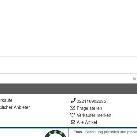
Ar
rkäufe
022116902295
lich
er Anbieter
Frage stellen
Verkäufer merken
Alle Artikel