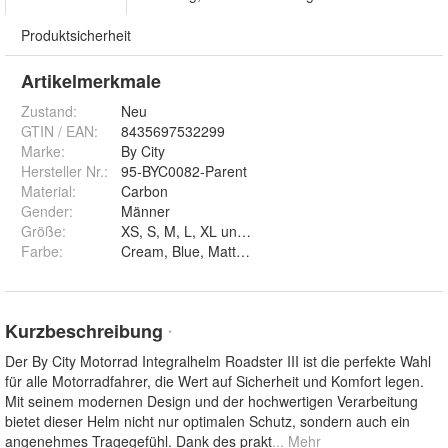
Produktsicherheit
Artikelmerkmale
Zustand:
Neu
GTIN / EAN:
8435697532299
Marke:
By City
Hersteller Nr.:
95-BYC0082-Parent
Material
:
Carbon
Gender
:
Männer
Größe
:
XS, S, M, L, XL und XXL
Farbe
:
Kurzbeschreibung
*
Der By City Motorrad Integralhelm Roadster III ist die perfekte Wahl
für alle Motorradfahrer, die Wert auf Sicherheit und Komfort legen.
Mit seinem modernen Design und der hochwertigen Verarbeitung
bietet dieser Helm nicht nur optimalen Schutz, sondern auch ein
angenehmes Tragegefühl. Dank des prakt
... Mehr