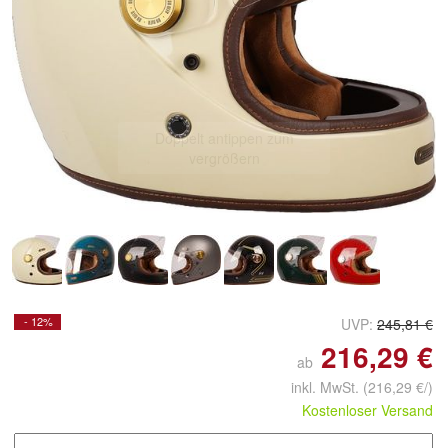
Doppelt antippen zum
vergrößern
- 12%
UVP:
245,81 €
216,29 €
ab
inkl. MwSt.
(216,29 €/)
Kostenloser Versand