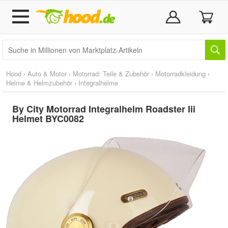
Hood
›
Auto & Motor
›
Motorrad: Teile & Zubehör
›
Motorradkleidung
›
Helme & Helmzubehör
›
Integralhelme
By City Motorrad Integralhelm Roadster Iii
Helmet BYC0082