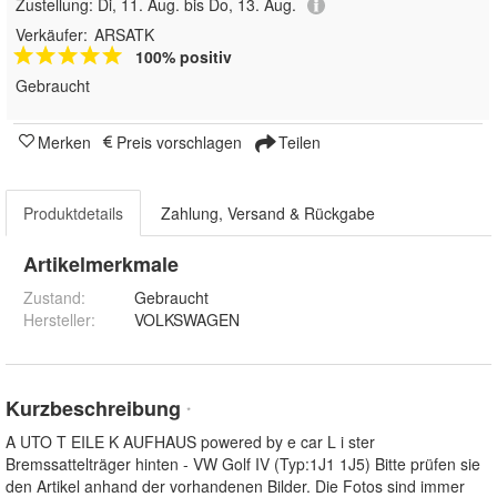
Zustellung:
Di, 11. Aug. bis Do, 13. Aug.
Verkäufer:
ARSATK
100% positiv
Gebraucht
Merken
Preis vorschlagen
Teilen
Produktdetails
Zahlung, Versand & Rückgabe
Artikelmerkmale
Zustand:
Gebraucht
Hersteller
:
VOLKSWAGEN
Kurzbeschreibung
*
A UTO T EILE K AUFHAUS powered by e car L i ster
Bremssattelträger hinten - VW Golf IV (Typ:1J1 1J5) Bitte prüfen sie
den Artikel anhand der vorhandenen Bilder. Die Fotos sind immer