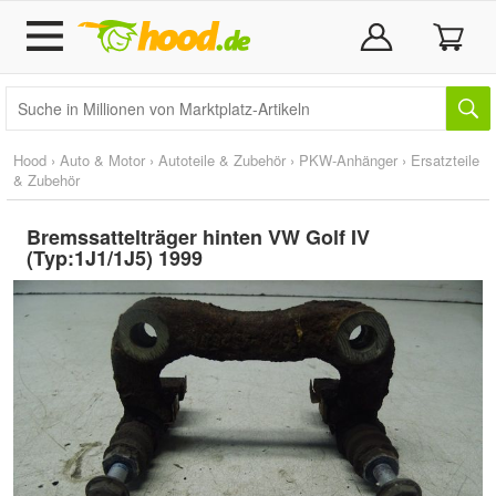
Hood
›
Auto & Motor
›
Autoteile & Zubehör
›
PKW-Anhänger
›
Ersatzteile
& Zubehör
Bremssattelträger hinten VW Golf IV
(Typ:1J1/1J5) 1999