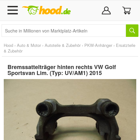
Hood
›
Auto & Motor
›
Autoteile & Zubehör
›
PKW-Anhänger
›
Ersatzteile
& Zubehör
Bremssattelträger hinten rechts VW Golf
Sportsvan Lim. (Typ: UV/AM1) 2015