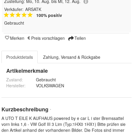
Zustellung:
Mo, 10. Aug. bis Mi, 12. Aug.
Verkäufer:
ARSATK
100% positiv
Gebraucht
Merken
Preis vorschlagen
Teilen
Produktdetails
Zahlung, Versand & Rückgabe
Artikelmerkmale
Zustand:
Gebraucht
Hersteller
:
VOLKSWAGEN
Kurzbeschreibung
*
A UTO T EILE K AUFHAUS powered by e car L i ster Bremssattel
vorn links 1,6 - VW Golf III 3 Lim (Typ:1HX0 1HX1) Bitte prüfen sie
den Artikel anhand der vorhandenen Bilder. Die Fotos sind immer