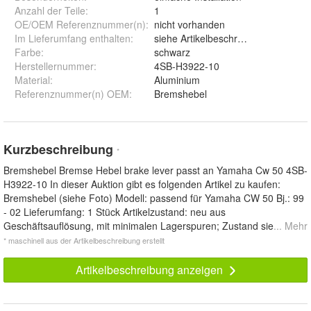
Anzahl der Teile
:
1
OE/OEM Referenznummer(n)
:
nicht vorhanden
Im Lieferumfang enthalten
:
siehe Artikelbeschreibung
Farbe
:
schwarz
Herstellernummer
:
4SB-H3922-10
Material
:
Aluminium
Referenznummer(n) OEM
:
Bremshebel
Kurzbeschreibung
*
Bremshebel Bremse Hebel brake lever passt an Yamaha Cw 50 4SB-
H3922-10 In dieser Auktion gibt es folgenden Artikel zu kaufen:
Bremshebel (siehe Foto) Modell: passend für Yamaha CW 50 Bj.: 99
- 02 Lieferumfang: 1 Stück Artikelzustand: neu aus
Geschäftsauflösung, mit minimalen Lagerspuren; Zustand sie
... Mehr
* maschinell aus der Artikelbeschreibung erstellt
Artikelbeschreibung anzeigen