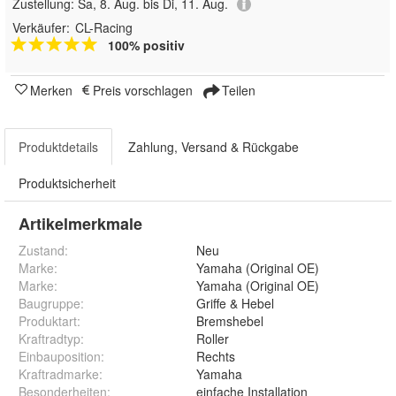
Zustellung:
Sa, 8. Aug. bis Di, 11. Aug.
Verkäufer:
CL-Racing
100% positiv
Merken
Preis vorschlagen
Teilen
Produktdetails
Zahlung, Versand & Rückgabe
Produktsicherheit
Artikelmerkmale
Zustand:
Neu
Marke:
Yamaha (Original OE)
Marke
:
Yamaha (Original OE)
Baugruppe
:
Griffe & Hebel
Produktart
:
Bremshebel
Kraftradtyp
:
Roller
Einbauposition
:
Rechts
Kraftradmarke
:
Yamaha
Besonderheiten
:
einfache Installation