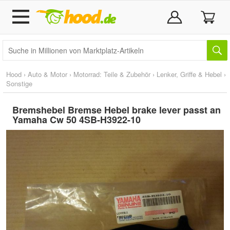
Hood
›
Auto & Motor
›
Motorrad: Teile & Zubehör
›
Lenker, Griffe & Hebel
›
Sonstige
Bremshebel Bremse Hebel brake lever passt an
Yamaha Cw 50 4SB-H3922-10