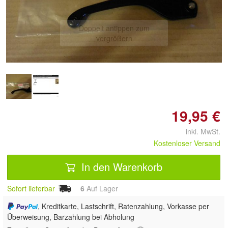
Doppelt antippen zum
vergrößern
19,95 €
inkl. MwSt.
Kostenloser Versand
In den Warenkorb
Sofort lieferbar
6
Auf Lager
, Kreditkarte, Lastschrift, Ratenzahlung, Vorkasse per
Überweisung, Barzahlung bei Abholung