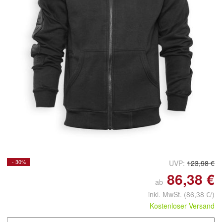
- 30%
UVP:
123,98 €
86,38 €
ab
inkl. MwSt.
(86,38 €/)
Kostenloser Versand