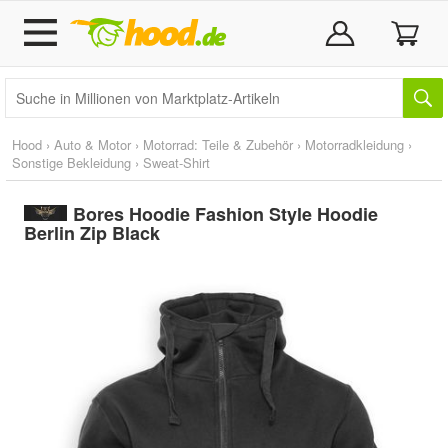
Hood
›
Auto & Motor
›
Motorrad: Teile & Zubehör
›
Motorradkleidung
›
Sonstige Bekleidung
›
Sweat-Shirt
Bores Hoodie Fashion Style Hoodie
Berlin Zip Black