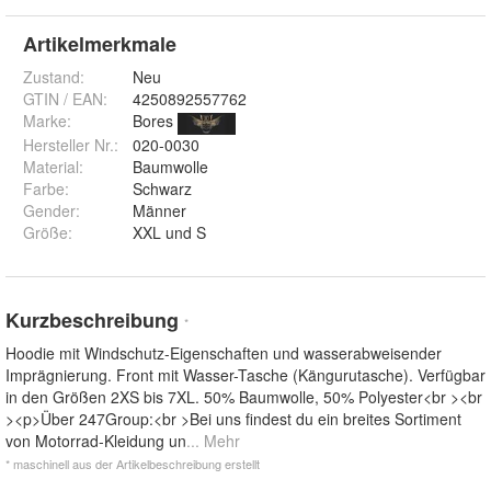
Artikelmerkmale
Zustand:
Neu
GTIN / EAN:
4250892557762
Marke:
Bores
Hersteller Nr.:
020-0030
Material
:
Baumwolle
Farbe
:
Schwarz
Gender
:
Männer
Größe
:
XXL und S
Kurzbeschreibung
*
Hoodie mit Windschutz-Eigenschaften und wasserabweisender
Imprägnierung. Front mit Wasser-Tasche (Kängurutasche). Verfügbar
in den Größen 2XS bis 7XL. 50% Baumwolle, 50% Polyester<br ><br
><p>Über 247Group:<br >Bei uns findest du ein breites Sortiment
von Motorrad-Kleidung un
... Mehr
* maschinell aus der Artikelbeschreibung erstellt