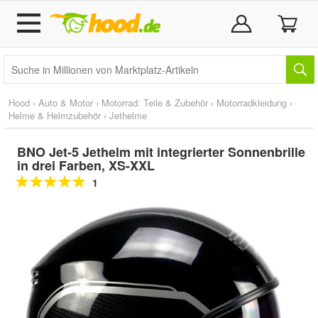
Hood
›
Auto & Motor
›
Motorrad: Teile & Zubehör
›
Motorradkleidung
›
Helme & Helmzubehör
›
Jethelme
BNO Jet-5 Jethelm mit integrierter Sonnenbrille
in drei Farben, XS-XXL
1