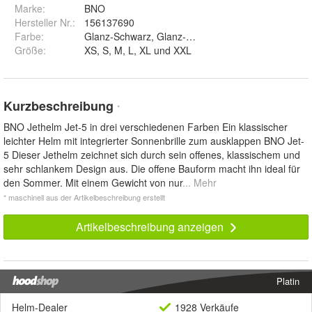
Marke:
BNO
Hersteller Nr.:
156137690
Farbe
:
Glanz-Schwarz, Glanz-Weiss und Matt-Schwarz
Größe
:
XS, S, M, L, XL und XXL
Kurzbeschreibung
*
BNO Jethelm Jet-5 in drei verschiedenen Farben Ein klassischer
leichter Helm mit integrierter Sonnenbrille zum ausklappen BNO Jet-
5 Dieser Jethelm zeichnet sich durch sein offenes, klassischem und
sehr schlankem Design aus. Die offene Bauform macht ihn ideal für
den Sommer. Mit einem Gewicht von nur
... Mehr
* maschinell aus der Artikelbeschreibung erstellt
Artikelbeschreibung anzeigen
Platin
Helm-Dealer
1928 Verkäufe