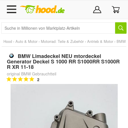
Hood
›
Auto & Motor
›
Motorrad: Teile & Zubehör
›
Antrieb & Motor
›
BMW
BMW Limadeckel NEU mtordeckel
Generator Deckel S 1000 RR S1000RR S1000R
R XR 11-18
original BMW Gebrauchtteil
2