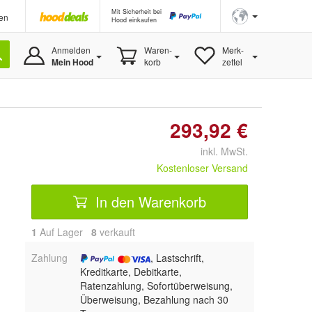
Mit Sicherheit bei
en
Hood einkaufen
Anmelden
Waren-
Merk-
Mein Hood
korb
zettel
293,92 €
inkl. MwSt.
Kostenloser Versand
In den Warenkorb
1
Auf Lager
8
 verkauft
Zahlung
, Lastschrift,
Kreditkarte, Debitkarte,
Ratenzahlung, Sofortüberweisung,
Überweisung, Bezahlung nach 30