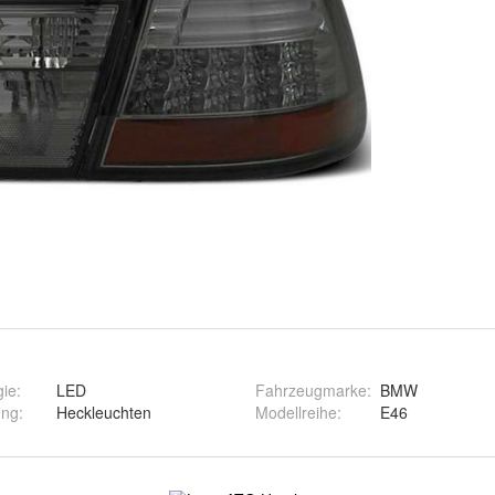
gie
:
LED
Fahrzeugmarke
:
BMW
ung
:
Heckleuchten
Modellreihe
:
E46