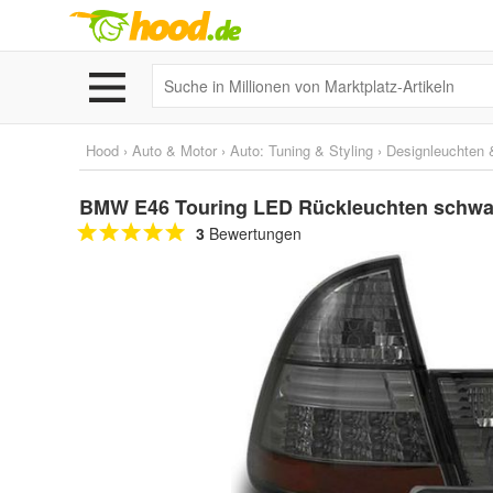
Hood
›
Auto & Motor
›
Auto: Tuning & Styling
›
Designleuchten &
BMW E46 Touring LED Rückleuchten schwar
3
Bewertungen