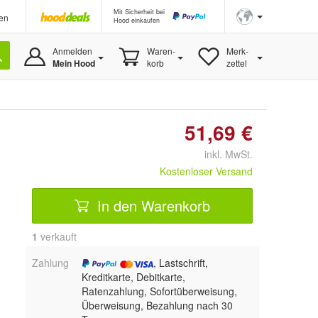
Mit Sicherheit bei
en
Hood einkaufen
Anmelden
Waren-
Merk-
Mein Hood
korb
zettel
51,69 €
inkl. MwSt.
Kostenloser Versand
In den Warenkorb
1
 verkauft
Zahlung
, Lastschrift,
Kreditkarte, Debitkarte,
Ratenzahlung, Sofortüberweisung,
Überweisung, Bezahlung nach 30