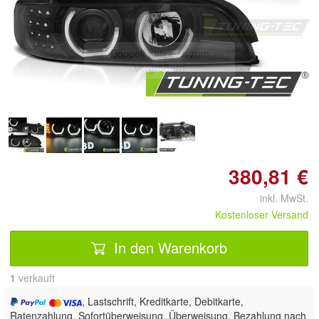
Doppelt antippen zum
vergrößern
380,81 €
inkl. MwSt.
Kostenloser Versand
In den Warenkorb
1
 verkauft
, Lastschrift, Kreditkarte, Debitkarte,
Ratenzahlung, Sofortüberweisung, Überweisung, Bezahlung nach