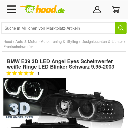
Hood
›
Auto & Motor
›
Auto: Tuning & Styling
›
Designleuchten & Lichter
›
Frontscheinwerfer
BMW E39 3D LED Angel Eyes Scheinwerfer
weiße Ringe LED Blinker Schwarz 9.95-2003
1