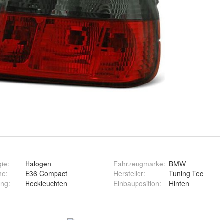
gie
:
Halogen
Fahrzeugmarke
:
BMW
he
:
E36 Compact
Hersteller
:
Tuning Tec
ung
:
Heckleuchten
Einbauposition
:
Hinten