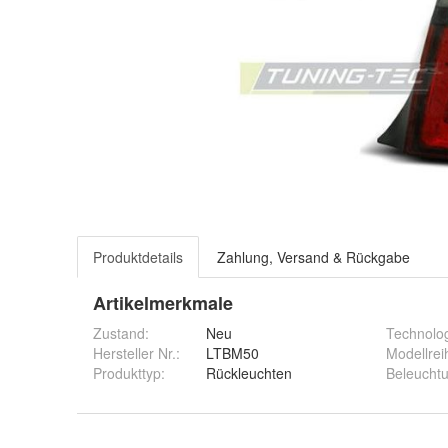
Produktdetails
Zahlung, Versand & Rückgabe
Artikelmerkmale
Zustand:
Neu
Technolo
Hersteller Nr.:
LTBM50
Modellrei
Produkttyp
:
Rückleuchten
Beleucht