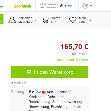
Mit Sicherheit bei
en
Hood einkaufen
Anmelden
Waren-
Merk-
Mein Hood
korb
zettel
165,70 €
inkl. MwSt.
Kostenloser Versand
In den Warenkorb
4
 verkauft
Zahlung
, Lastschrift,
Kreditkarte, Debitkarte,
Ratenzahlung, Sofortüberweisung,
Überweisung, Bezahlung nach 30