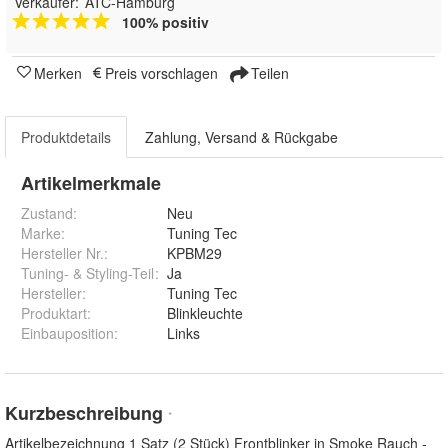
Verkäufer:
ATC-Hamburg
100% positiv
Merken
Preis vorschlagen
Teilen
Produktdetails
Zahlung, Versand & Rückgabe
Artikelmerkmale
Zustand:
Neu
Marke:
Tuning Tec
Hersteller Nr.:
KPBM29
Tuning- & Styling-Teil
:
Ja
Hersteller
:
Tuning Tec
Produktart
:
Blinkleuchte
Einbauposition
:
Links
Kurzbeschreibung
*
Artikelbezeichnung 1 Satz (2 Stück) Frontblinker in Smoke Rauch -