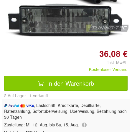
Doppelt antippen zum
vergrößern
36,08 €
inkl. MwSt.
Kostenloser Versand
In den Warenkorb
2
Auf Lager
1
 verkauft
, Lastschrift, Kreditkarte, Debitkarte,
Ratenzahlung, Sofortüberweisung, Überweisung, Bezahlung nach
30 Tagen
Zustellung:
Mi, 12. Aug. bis Sa, 15. Aug.