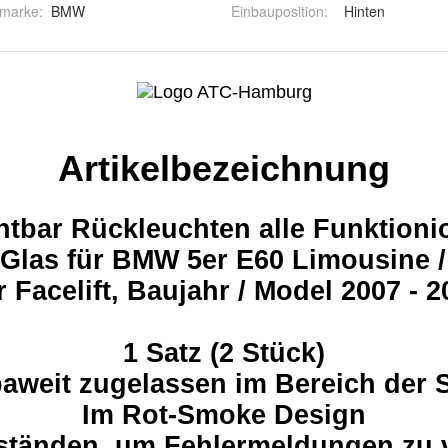
gmarke
:
BMW
Einbauposition
:
Hinten