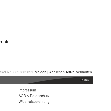
tikel Nr.:
0097605021
Melden
|
Ähnlichen
Artikel verkaufen
Platin
Impressum
AGB
&
Datenschutz
Widerrufsbelehrung