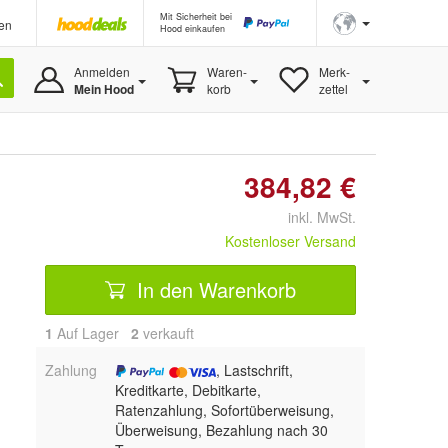
Mit Sicherheit bei
en
Hood einkaufen
Anmelden
Waren-
Merk-
Mein Hood
korb
zettel
384,82 €
inkl. MwSt.
Kostenloser Versand
In den Warenkorb
1
Auf Lager
2
 verkauft
Zahlung
, Lastschrift,
Kreditkarte, Debitkarte,
Ratenzahlung, Sofortüberweisung,
Überweisung, Bezahlung nach 30