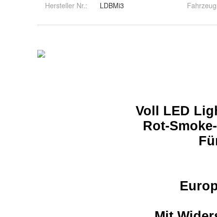
Hersteller Nr.:
LDBMi3
Fahrzeu