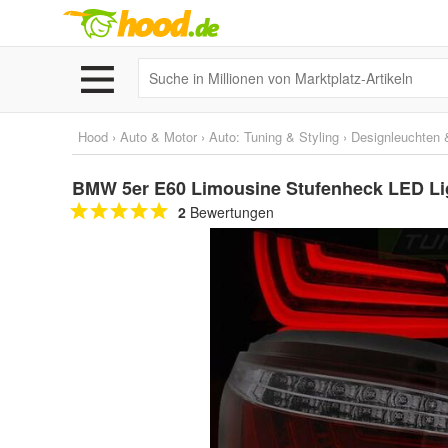
Hood
›
Auto & Motor
›
Auto: Tuning & Styling
›
Designleuchten &
BMW 5er E60 Limousine Stufenheck LED Li
2
Bewertungen