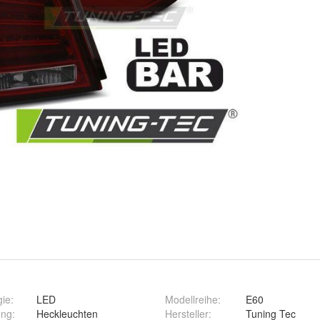
gie
:
LED
Modellreihe
:
E60
ung
:
Heckleuchten
Hersteller
:
Tuning Tec