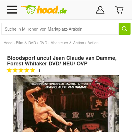
Hood
›
Film & DVD
›
DVD
›
Abenteuer & Action
›
Action
Bloodsport uncut Jean Claude van Damme,
Forest Whitaker DVD/ NEU/ OVP
1