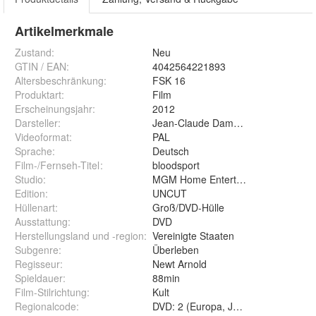
Artikelmerkmale
Zustand:
Neu
GTIN / EAN:
4042564221893
Altersbeschränkung
:
FSK 16
Produktart
:
Film
Erscheinungsjahr
:
2012
Darsteller
:
Jean-Claude Damme, Donald Gibb, 
Videoformat
:
PAL
Sprache
:
Deutsch
Film-/Fernseh-Titel
:
bloodsport
Studio
:
MGM Home Entertainment
Edition
:
UNCUT
Hüllenart
:
Groß/DVD-Hülle
Ausstattung
:
DVD
Herstellungsland und -region
:
Vereinigte Staaten
Subgenre
:
Überleben
Regisseur
:
Newt Arnold
Spieldauer
:
88min
Film-Stilrichtung
:
Kult
Regionalcode
:
DVD: 2 (Europa, Japan, Naher Oste