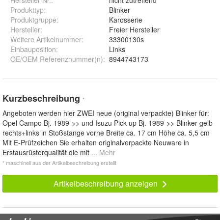
Hersteller Nr.:
nicht zutreffend
Produkttyp
:
Blinker
Produktgruppe
:
Karosserie
Hersteller
:
Freier Hersteller
Weitere Artikelnummer
:
33300130s
Einbauposition
:
Links
OE/OEM Referenznummer(n)
:
8944743173
Kurzbeschreibung
*
Angeboten werden hier ZWEI neue (original verpackte) Blinker für:
Opel Campo Bj. 1989->> und Isuzu Pick-up Bj. 1989->> Blinker gelb
rechts+links in Stoßstange vorne Breite ca. 17 cm Höhe ca. 5,5 cm
Mit E-Prüfzeichen Sie erhalten originalverpackte Neuware in
Erstausrüsterqualität die mit
... Mehr
* maschinell aus der Artikelbeschreibung erstellt
Artikelbeschreibung anzeigen