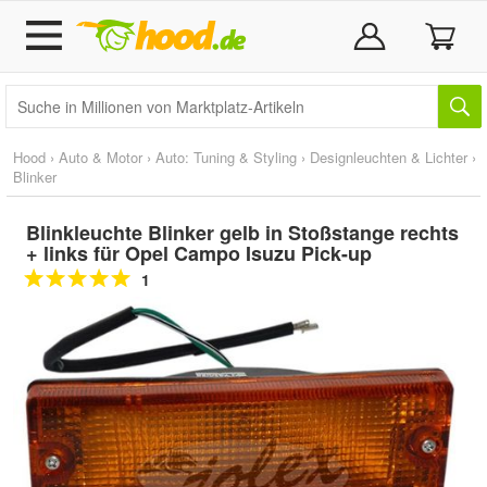
Hood
›
Auto & Motor
›
Auto: Tuning & Styling
›
Designleuchten & Lichter
›
Blinker
Blinkleuchte Blinker gelb in Stoßstange rechts
+ links für Opel Campo Isuzu Pick-up
1