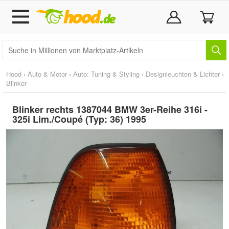
Hood
›
Auto & Motor
›
Auto: Tuning & Styling
›
Designleuchten & Lichter
›
Blinker
Blinker rechts 1387044 BMW 3er-Reihe 316i -
325i Lim./Coupé (Typ: 36) 1995