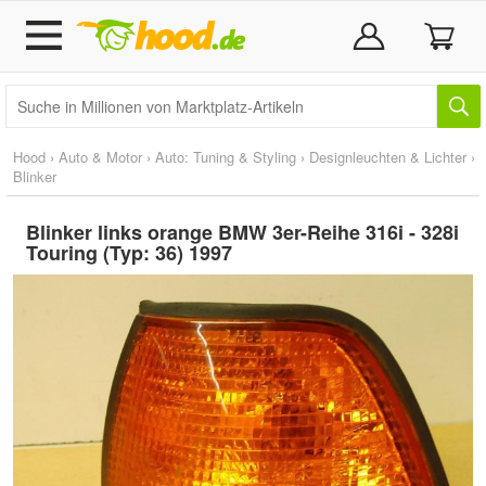
Hood
›
Auto & Motor
›
Auto: Tuning & Styling
›
Designleuchten & Lichter
›
Blinker
Blinker links orange BMW 3er-Reihe 316i - 328i
Touring (Typ: 36) 1997