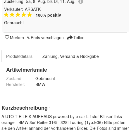
Zustellung:
Sa, 8. Aug. bis Di, 11. Aug.
Verkäufer:
ARSATK
100% positiv
Gebraucht
Merken
Preis vorschlagen
Teilen
Produktdetails
Zahlung, Versand & Rückgabe
Artikelmerkmale
Zustand:
Gebraucht
Hersteller
:
BMW
Kurzbeschreibung
*
A UTO T EILE K AUFHAUS powered by e car L i ster Blinker links
orange - BMW 3er-Reihe 316i - 328i Touring (Typ:E36) Bitte prüfen
sie den Artikel anhand der vorhandenen Bilder. Die Fotos sind immer