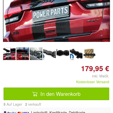
Doppelt antippen zum
vergrößern
179,95 €
inkl. MwSt.
Kostenloser Versand
In den Warenkorb
5
Auf Lager
2
 verkauft
, Lastschrift, Kreditkarte, Debitkarte,