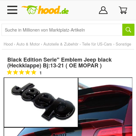
Hood
›
Auto & Motor
›
Autoteile & Zubehör
›
Teile für US-Cars
›
Sonstige
Black Edition Serie" Emblem Jeep black
(Heckklappe) Bj:13-21 ( OE MOPAR )
1