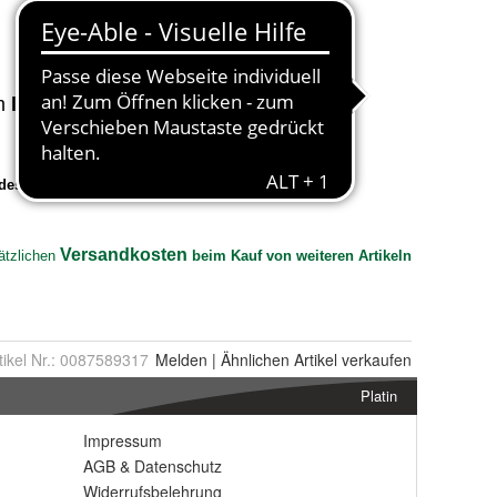
tikel Nr.:
0087589317
Melden
|
Ähnlichen
Artikel verkaufen
Platin
Impressum
AGB
&
Datenschutz
Widerrufsbelehrung