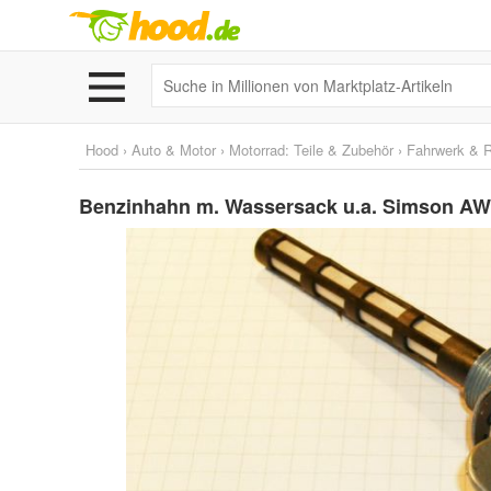
Hood
›
Auto & Motor
›
Motorrad: Teile & Zubehör
›
Fahrwerk & 
Benzinhahn m. Wassersack u.a. Simson AW