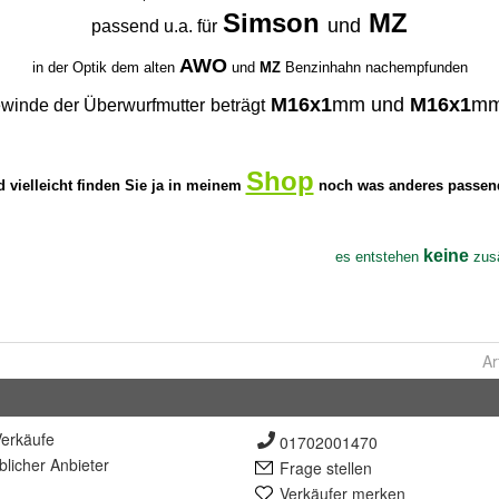
Ar
erkäufe
01702001470
lich
er Anbieter
Frage stellen
Verkäufer merken