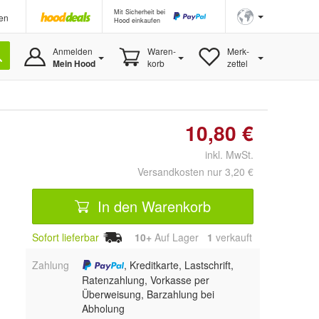
Mit Sicherheit bei
en
Hood einkaufen
Anmelden
Waren-
Merk-
Mein Hood
korb
zettel
10,80 €
inkl. MwSt.
Versandkosten nur 3,20 €
In den Warenkorb
Sofort lieferbar
10+
Auf Lager
1
 verkauft
Zahlung
, Kreditkarte, Lastschrift,
Ratenzahlung, Vorkasse per
Überweisung, Barzahlung bei
Abholung