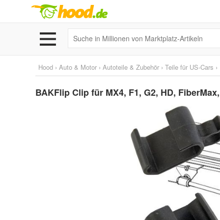
Hood
›
Auto & Motor
›
Autoteile & Zubehör
›
Teile für US-Cars
›
BAKFlip Clip für MX4, F1, G2, HD, FiberMax,