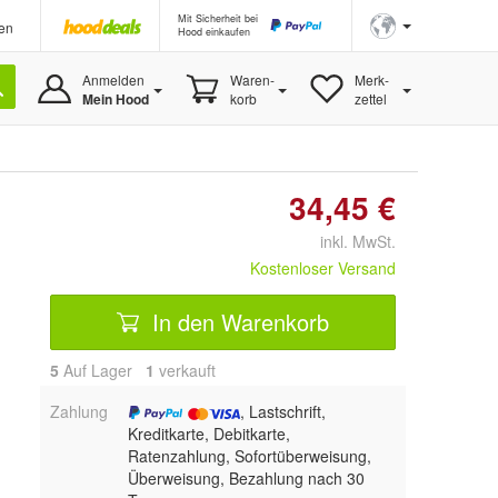
Mit Sicherheit bei
en
Hood einkaufen
Anmelden
Waren-
Merk-
Mein Hood
korb
zettel
34,45 €
inkl. MwSt.
Kostenloser Versand
In den Warenkorb
5
Auf Lager
1
 verkauft
Zahlung
, Lastschrift,
Kreditkarte, Debitkarte,
Ratenzahlung, Sofortüberweisung,
Überweisung, Bezahlung nach 30