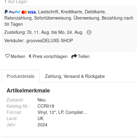
1
Auf Lager
, Lastschrift, Kreditkarte, Debitkarte,
Ratenzahlung, Sofortüberweisung, Überweisung, Bezahlung nach
30 Tagen
Zustellung:
Di, 11. Aug. bis Mo, 24. Aug.
Verkäufer:
groovesDELUXE-SHOP
Merken
Preis vorschlagen
Teilen
Produktdetails
Zahlung, Versand & Rückgabe
Artikelmerkmale
Zustand:
Neu
Katalog-Nr.
:
CCR018
Format
:
Vinyl, 12", LP, Compilation
Land
:
UK
Jahr
:
2024