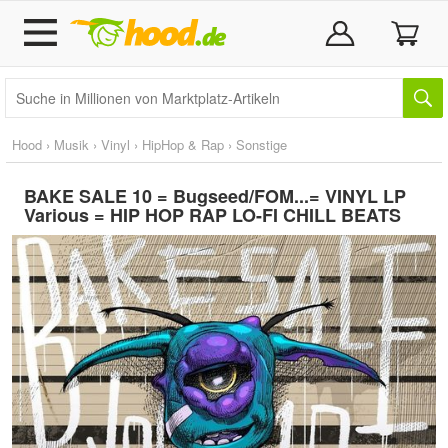
Hood
›
Musik
›
Vinyl
›
HipHop & Rap
›
Sonstige
BAKE SALE 10 = Bugseed/FOM...= VINYL LP
Various = HIP HOP RAP LO-FI CHILL BEATS