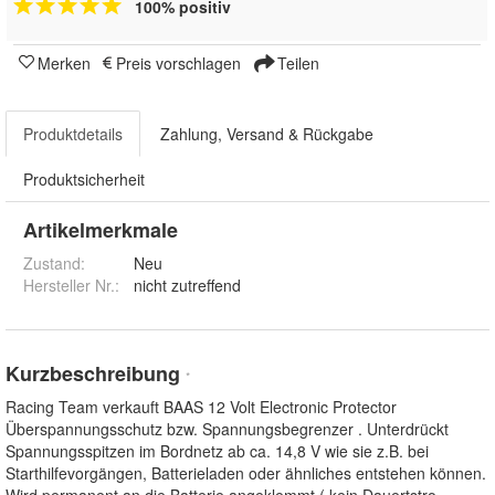
100% positiv
Merken
Preis vorschlagen
Teilen
Produktdetails
Zahlung, Versand & Rückgabe
Produktsicherheit
Artikelmerkmale
Zustand:
Neu
Hersteller Nr.:
nicht zutreffend
Kurzbeschreibung
*
Racing Team verkauft BAAS 12 Volt Electronic Protector
Überspannungsschutz bzw. Spannungsbegrenzer . Unterdrückt
Spannungsspitzen im Bordnetz ab ca. 14,8 V wie sie z.B. bei
Starthilfevorgängen, Batterieladen oder ähnliches entstehen können.
Wird permanent an die Batterie angeklemmt ( kein Dauertstro
...