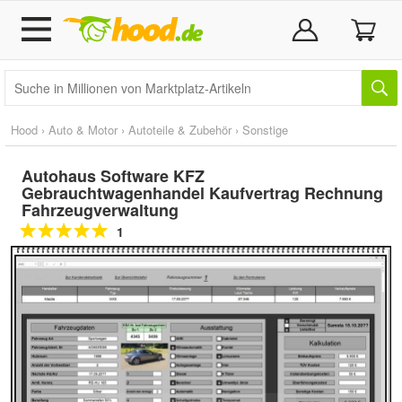
Hood
›
Auto & Motor
›
Autoteile & Zubehör
›
Sonstige
Autohaus Software KFZ
Gebrauchtwagenhandel Kaufvertrag Rechnung
Fahrzeugverwaltung
1