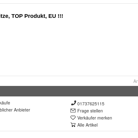
Ar
käufe
01737625115
lich
er Anbieter
Frage stellen
Verkäufer merken
Alle Artikel