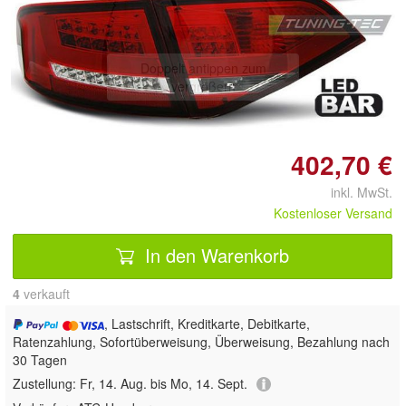
Doppelt antippen zum
vergrößern
402,70 €
inkl. MwSt.
Kostenloser Versand
In den Warenkorb
4
 verkauft
, Lastschrift, Kreditkarte, Debitkarte,
Ratenzahlung, Sofortüberweisung, Überweisung, Bezahlung nach
30 Tagen
Zustellung:
Fr, 14. Aug. bis Mo, 14. Sept.