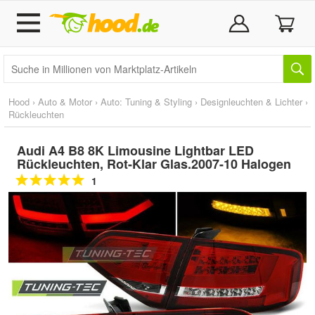
Hood
›
Auto & Motor
›
Auto: Tuning & Styling
›
Designleuchten & Lichter
›
Rückleuchten
Audi A4 B8 8K Limousine Lightbar LED
Rückleuchten, Rot-Klar Glas.2007-10 Halogen
1