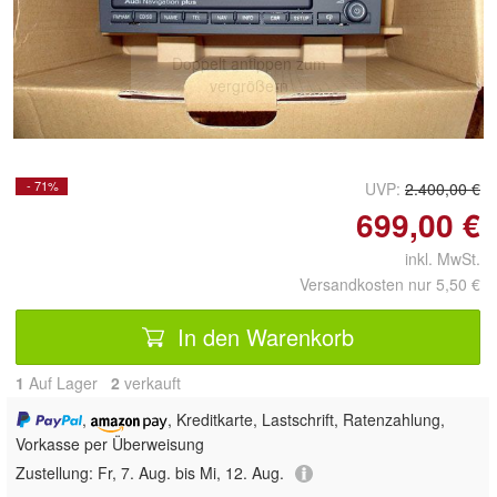
Doppelt antippen zum
vergrößern
- 71%
UVP:
2.400,00 €
699,00 €
inkl. MwSt.
Versandkosten nur 5,50 €
In den Warenkorb
1
Auf Lager
2
 verkauft
,
, Kreditkarte, Lastschrift, Ratenzahlung,
Vorkasse per Überweisung
Zustellung:
Fr, 7. Aug. bis Mi, 12. Aug.