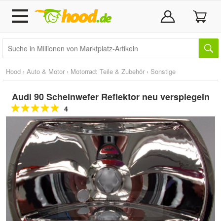
Hood
›
Auto & Motor
›
Motorrad: Teile & Zubehör
›
Sonstige
Audi 90 Scheinwefer Reflektor neu verspiegeln
4
Doppelt antippen zum
vergrößern