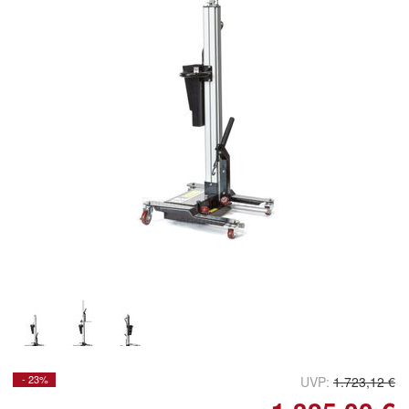
Doppelt antippen zum
vergrößern
- 23%
UVP:
1.723,12 €