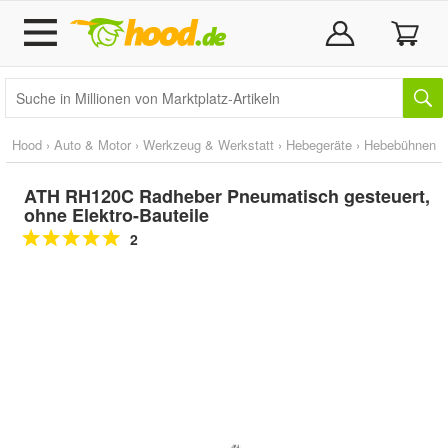
Hood
›
Auto & Motor
›
Werkzeug & Werkstatt
›
Hebegeräte
›
Hebebühnen
ATH RH120C Radheber Pneumatisch gesteuert,
ohne Elektro-Bauteile
2