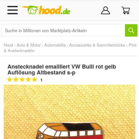
Hood
›
Auto & Motor
›
Automobilia
›
Accessoires & Sammlerstücke
›
Pins
& Anstecknadeln
Anstecknadel emailliert VW Bulli rot gelb
Auflösung Altbestand s-p
1