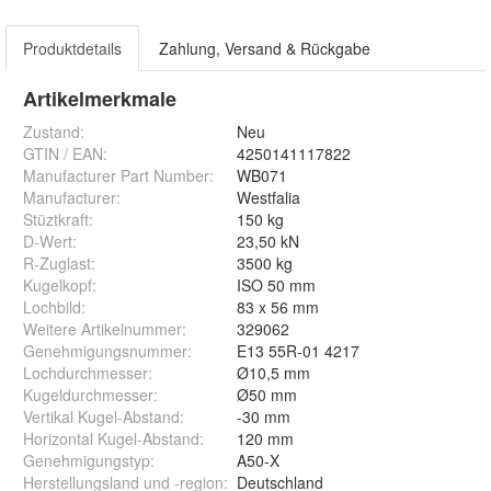
Produktdetails
Zahlung, Versand & Rückgabe
Artikelmerkmale
Zustand:
Neu
GTIN / EAN:
4250141117822
Manufacturer Part Number
:
WB071
Manufacturer
:
Westfalia
Stüztkraft
:
150 kg
D-Wert
:
23,50 kN
R-Zuglast
:
3500 kg
Kugelkopf
:
ISO 50 mm
Lochbild
:
83 x 56 mm
Weitere Artikelnummer
:
329062
Genehmigungsnummer
:
E13 55R-01 4217
Lochdurchmesser
:
Ø10,5 mm
Kugeldurchmesser
:
Ø50 mm
Vertikal Kugel-Abstand
:
-30 mm
Horizontal Kugel-Abstand
:
120 mm
Genehmigungstyp
:
A50-X
Herstellungsland und -region
:
Deutschland