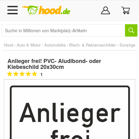
Hood
›
Auto & Motor
›
Automobilia
›
Blech- & Reklameschilder
›
Sonstige
Anlieger frei! PVC- Aludibond- oder
Klebeschild 20x30cm
1