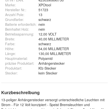
GTIN / EAN:
4250390890750
Marke:
XPOtool
Hersteller Nr.:
51723
Anzahl Pole
:
13
Grundfarbe
:
schwarz
Batterie erforderlich
:
nein
Beinhaltet Holz
:
nein
Betriebsspannung
:
12,00 VOLT
Breite
:
40,00 MILLIMETER
Farbe
:
schwarz
Höhe
:
54,00 MILLIMETER
Länge
:
130,00 MILLIMETER
Hauptmaterial
:
Polyamid
präzise Produktart
:
Anhängerstecker
Produktart
:
Kfz-Stecker
Stecker
:
kein Stecker
Kurzbeschreibung
13-poliger Anhängerstecker versorgt unterschiedliche Leuchten mit
Strom - Für 12 Volt konzipiert - Speist Bremsleuchten und