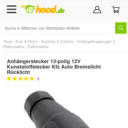
Hood
›
Auto & Motor
›
Autoteile & Zubehör
›
Anhängerkupplungen &
Elektrosätze
›
Elektrosätze
Anhängerstecker 13-polig 12V
Kunststoffstecker Kfz Auto Bremslicht
Rücklicht
1