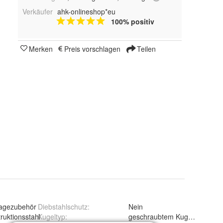
Verkäufer
ahk-onlineshop*eu
100% positiv
Merken
Preis vorschlagen
Teilen
agezubehör
Diebstahlschutz
:
Nein
ruktionsstahl
Kugeltyp
:
geschraubtem Kugelkopf