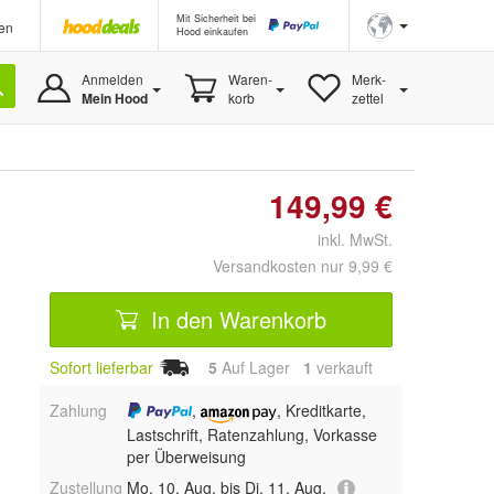
Mit Sicherheit bei
en
Hood einkaufen
Anmelden
Waren-
Merk-
Mein Hood
korb
zettel
149,99 €
inkl. MwSt.
Versandkosten nur 9,99 €
In den Warenkorb
Sofort lieferbar
5
Auf Lager
1
 verkauft
Zahlung
,
, Kreditkarte,
Lastschrift, Ratenzahlung, Vorkasse
per Überweisung
Zustellung
Mo, 10. Aug. bis Di, 11. Aug.