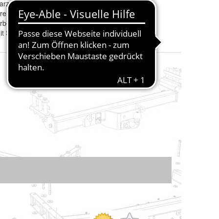
arz
Passend zu Marke
:
Nissan
re
Modell
:
Murano
rbeschichtet
Passend zu Karosserie
:
Z51
it Schrauben)