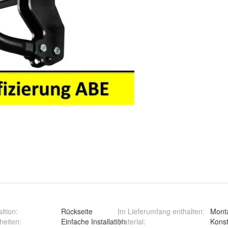
ition
:
Rückseite
Im Lieferumfang enthalten
:
Mont
heiten
:
Einfache Installation
Material
:
Konst