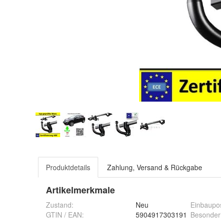
Produktdetails
Zahlung, Versand & Rückgabe
Artikelmerkmale
Zustand:
Neu
Einbaupos
GTIN / EAN:
5904917303191
Besonder