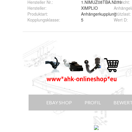
Hersteller Nr.:
1.NIMUZ08TBA.N039
Gewicht
:
Hersteller
:
XIMPLIO
Anhängel
Produktart
:
Anhängerkupplung
Stützlast
:
Kopplungsklasse
:
5
Wert D
: