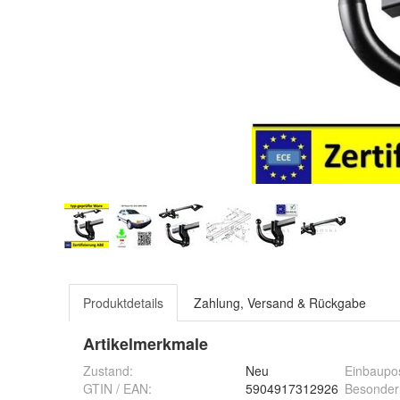
Produktdetails
Zahlung, Versand & Rückgabe
Artikelmerkmale
Zustand:
Neu
Einbaupos
GTIN / EAN:
5904917312926
Besonder