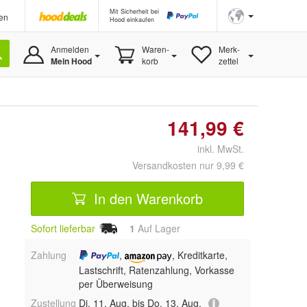
Mit Sicherheit bei
en
Hood einkaufen
Anmelden
Waren-
Merk-
Mein Hood
korb
zettel
141,99 €
inkl. MwSt.
Versandkosten nur 9,99 €
In den Warenkorb
Sofort lieferbar
1
Auf Lager
Zahlung
,
, Kreditkarte,
Lastschrift, Ratenzahlung, Vorkasse
per Überweisung
Zustellung
Di, 11. Aug. bis Do, 13. Aug.