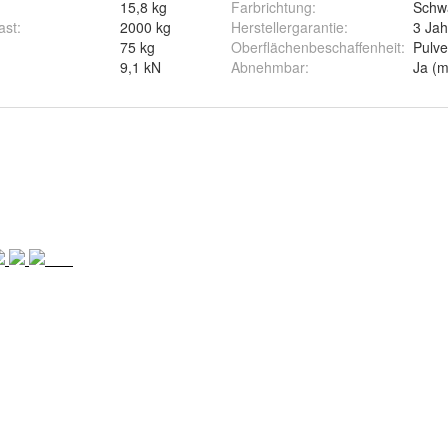
15,8 kg
Farbrichtung
:
Schw
ast
:
2000 kg
Herstellergarantie
:
3 Jah
75 kg
Oberflächenbeschaffenheit
:
Pulve
9,1 kN
Abnehmbar
:
Ja (m