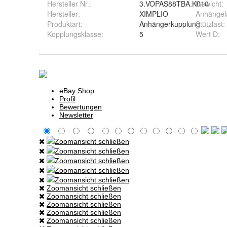
Hersteller Nr.:
3.VOPAS88TBA.K010
Gewicht
:
Hersteller
:
XIMPLIO
Anhängel
Produktart
:
Anhängerkupplung
Stützlast
:
Kopplungsklasse
:
5
Wert D
: