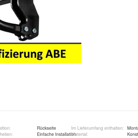
ition
:
Rückseite
Im Lieferumfang enthalten
:
Mont
heiten
:
Einfache Installation
Material
:
Konst