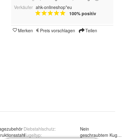
Verkäufer
ahk-onlineshop*eu
100% positiv
Merken
Preis vorschlagen
Teilen
agezubehör
Diebstahlschutz
:
Nein
ruktionsstahl
Kugeltyp
:
geschraubtem Kugelkopf