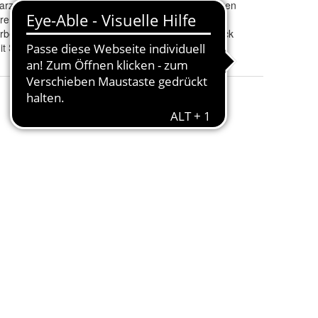
arz
Passend zu Marke
:
Volkswagen
re
Modell
:
Passat
rbeschichtet
Passend zu Karosserie
:
Stufenheck
it Schrauben)