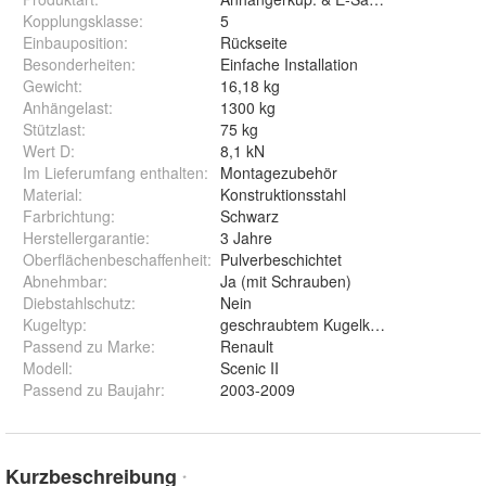
Kopplungsklasse
:
5
Einbauposition
:
Rückseite
Besonderheiten
:
Einfache Installation
Gewicht
:
16,18 kg
Anhängelast
:
1300 kg
Stützlast
:
75 kg
Wert D
:
8,1 kN
Im Lieferumfang enthalten
:
Montagezubehör
Material
:
Konstruktionsstahl
Farbrichtung
:
Schwarz
Herstellergarantie
:
3 Jahre
Oberflächenbeschaffenheit
:
Pulverbeschichtet
Abnehmbar
:
Ja (mit Schrauben)
Diebstahlschutz
:
Nein
Kugeltyp
:
geschraubtem Kugelkopf
Passend zu Marke
:
Renault
Modell
:
Scenic II
Passend zu Baujahr
:
2003-2009
Kurzbeschreibung
*