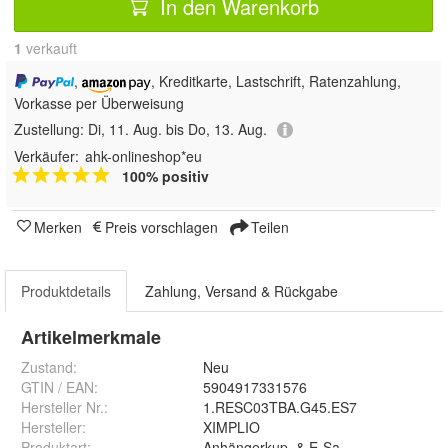
In den Warenkorb
1
 verkauft
,
, Kreditkarte, Lastschrift, Ratenzahlung,
Vorkasse per Überweisung
Zustellung:
Di, 11. Aug. bis Do, 13. Aug.
Verkäufer:
ahk-onlineshop*eu
100% positiv
Merken
Preis vorschlagen
Teilen
Produktdetails
Zahlung, Versand & Rückgabe
Artikelmerkmale
Zustand:
Neu
GTIN / EAN:
5904917331576
Hersteller Nr.:
1.RESC03TBA.G45.ES7
Hersteller
:
XIMPLIO
Produktart
:
Anhängerkup. & E-Satz komplett