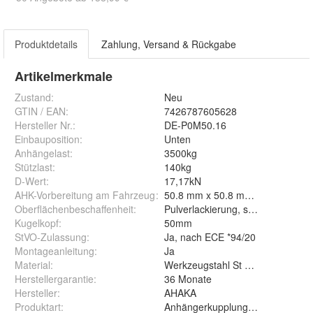
Produktdetails
Zahlung, Versand & Rückgabe
Artikelmerkmale
Zustand:
Neu
GTIN / EAN:
7426787605628
Hersteller Nr.:
DE-P0M50.16
Einbauposition
:
Unten
Anhängelast
:
3500kg
Stützlast
:
140kg
D-Wert
:
17,17kN
AHK-Vorbereitung am Fahrzeug
:
50.8 mm x 50.8 mm - 52.0 mm
Oberflächenbeschaffenheit
:
Pulverlackierung, schwarz
Kugelkopf
:
50mm
StVO-Zulassung
:
Ja, nach ECE *94/20
Montageanleitung
:
Ja
Material
:
Werkzeugstahl St 52-3
Herstellergarantie
:
36 Monate
Hersteller
:
AHAKA
Produktart
:
Anhängerkupplungszunge