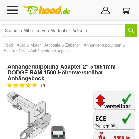
Hood
›
Auto & Motor
›
Autoteile & Zubehör
›
Anhängerkupplungen &
Elektrosätze
›
Anhängerkupplungen
Anhängerkupplung Adapter 2" 51x51mm
DODGE RAM 1500 Höhenverstellbar
Anhängebock
13