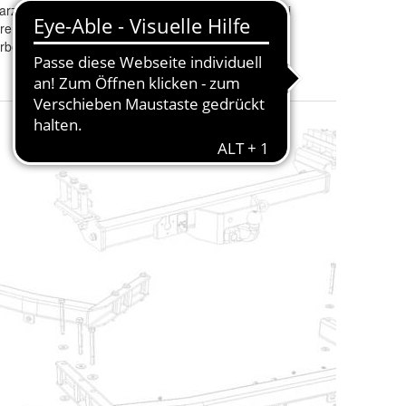
arz
Passend zu Marke
:
Mitsubishi
re
Modell
:
Grandis
rbeschichtet
Passend zu Baujahr
:
2004-