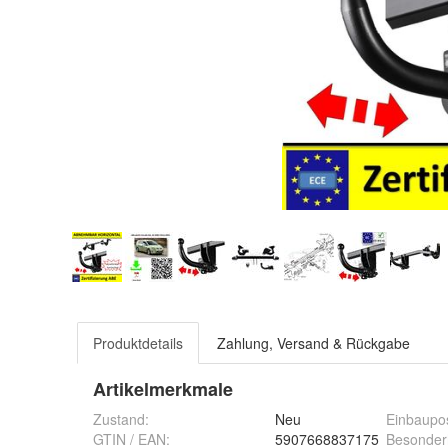
Produktdetails
Zahlung, Versand & Rückgabe
Artikelmerkmale
Zustand:
Neu
Einbaupos
GTIN / EAN:
5907668837175
Besonder