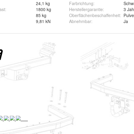
24,1 kg
Farbrichtung
:
Schw
ast
:
1800 kg
Herstellergarantie
:
3 Jah
85 kg
Oberflächenbeschaffenheit
:
Pulve
9,81 kN
Abnehmbar
:
Ja