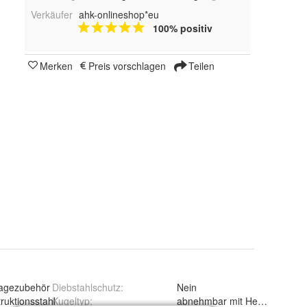
Verkäufer
ahk-onlineshop*eu
100% positiv
Merken
Preis vorschlagen
Teilen
agezubehör
Diebstahlschutz
:
Nein
ruktionsstahl
Kugeltyp
:
abnehmbar mit Hebelsystem