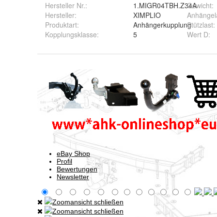
Hersteller Nr.:
1.MIGR04TBH.Z34A
Gewicht
:
Hersteller
:
XIMPLIO
Anhängel
Produktart
:
Anhängerkupplung
Stützlast
:
Kopplungsklasse
:
5
Wert D
: