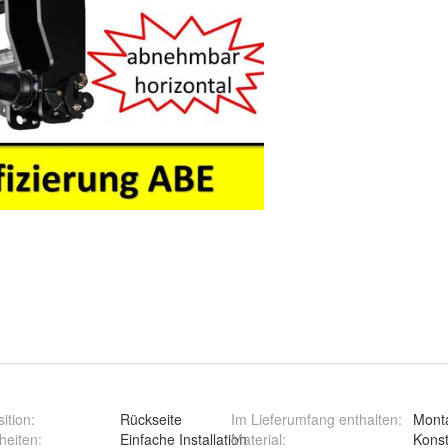
ition
:
Rückseite
Im Lieferumfang enthalten
:
Mont
heiten
:
Einfache Installation
Material
:
Konst