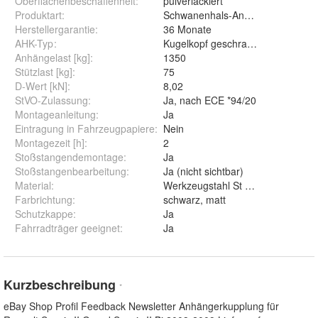
Oberflächenbeschaffenheit
:
pulverlackiert
Produktart
:
Schwanenhals-Anhängerkupplung
Herstellergarantie
:
36 Monate
AHK-Typ
:
Kugelkopf geschraubt (starr)
Anhängelast [kg]
:
1350
Stützlast [kg]
:
75
D-Wert [kN]
:
8,02
StVO-Zulassung
:
Ja, nach ECE *94/20
Montageanleitung
:
Ja
Eintragung in Fahrzeugpapiere
:
Nein
Montagezeit [h]
:
2
Stoßstangendemontage
:
Ja
Stoßstangenbearbeitung
:
Ja (nicht sichtbar)
Material
:
Werkzeugstahl St 52-3
Farbrichtung
:
schwarz, matt
Schutzkappe
:
Ja
Fahrradträger geeignet
:
Ja
Kurzbeschreibung
*
eBay Shop Profil Feedback Newsletter Anhängerkupplung für