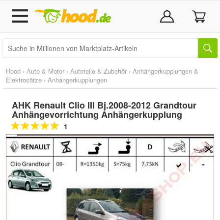
Hood
›
Auto & Motor
›
Autoteile & Zubehör
›
Anhängerkupplungen &
Elektrosätze
›
Anhängerkupplungen
AHK Renault Clio III Bj.2008-2012 Grandtour
Anhängevorrichtung Anhängerkupplung
1