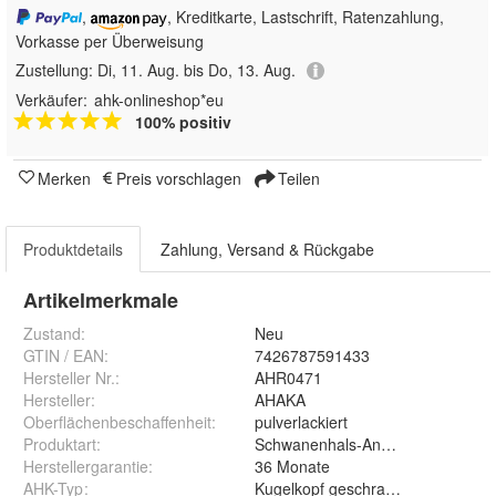
,
, Kreditkarte, Lastschrift, Ratenzahlung,
Vorkasse per Überweisung
Zustellung:
Di, 11. Aug. bis Do, 13. Aug.
Verkäufer:
ahk-onlineshop*eu
100% positiv
Merken
Preis vorschlagen
Teilen
Produktdetails
Zahlung, Versand & Rückgabe
Artikelmerkmale
Zustand:
Neu
GTIN / EAN:
7426787591433
Hersteller Nr.:
AHR0471
Hersteller
:
AHAKA
Oberflächenbeschaffenheit
:
pulverlackiert
Produktart
:
Schwanenhals-Anhängerkupplung
Herstellergarantie
:
36 Monate
AHK-Typ
:
Kugelkopf geschraubt (starr)