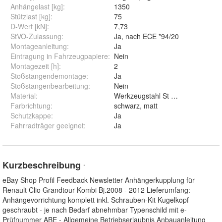
Anhängelast [kg]
:
1350
Stützlast [kg]
:
75
D-Wert [kN]
:
7,73
StVO-Zulassung
:
Ja, nach ECE *94/20
Montageanleitung
:
Ja
Eintragung in Fahrzeugpapiere
:
Nein
Montagezeit [h]
:
2
Stoßstangendemontage
:
Ja
Stoßstangenbearbeitung
:
Nein
Material
:
Werkzeugstahl St 52-3
Farbrichtung
:
schwarz, matt
Schutzkappe
:
Ja
Fahrradträger geeignet
:
Ja
Kurzbeschreibung
*
eBay Shop Profil Feedback Newsletter Anhängerkupplung für
Renault Clio Grandtour Kombi Bj.2008 - 2012 Lieferumfang:
Anhängevorrichtung komplett inkl. Schrauben-Kit Kugelkopf
geschraubt - je nach Bedarf abnehmbar Typenschild mit e-
Prüfnummer ABE - Allgemeine Betriebserlaubnis Anbauanleitung