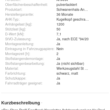
Oberflächenbeschaffenheit
:
pulverlackiert
Produktart
:
Schwanenhals-Anhängerkupplung
Herstellergarantie
:
36 Monate
AHK-Typ
:
Kugelkopf geschraubt (starr)
Anhängelast [kg]
:
1200
Stützlast [kg]
:
50
D-Wert [kN]
:
7,1
StVO-Zulassung
:
Ja, nach ECE *94/20
Montageanleitung
:
Ja
Eintragung in Fahrzeugpapiere
:
Nein
Montagezeit [h]
:
2
Stoßstangendemontage
:
Ja
Stoßstangenbearbeitung
:
Ja (nicht sichtbar)
Material
:
Werkzeugstahl St 52-3
Farbrichtung
:
schwarz, matt
Schutzkappe
:
Ja
Fahrradträger geeignet
:
Ja
Kurzbeschreibung
*