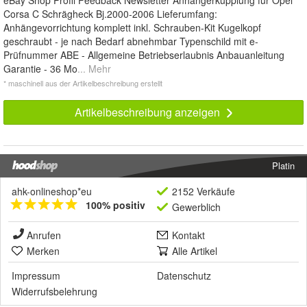
eBay Shop Profil Feedback Newsletter Anhängerkupplung für Opel
Corsa C Schrägheck Bj.2000-2006 Lieferumfang:
Anhängevorrichtung komplett inkl. Schrauben-Kit Kugelkopf
geschraubt - je nach Bedarf abnehmbar Typenschild mit e-
Prüfnummer ABE - Allgemeine Betriebserlaubnis Anbauanleitung
Garantie - 36 Mo
... Mehr
* maschinell aus der Artikelbeschreibung erstellt
Artikelbeschreibung anzeigen
Platin
ahk-onlineshop*eu
2152 Verkäufe
100% positiv
Gewerblich
Anrufen
Kontakt
Merken
Alle Artikel
Impressum
Datenschutz
Widerrufsbelehrung