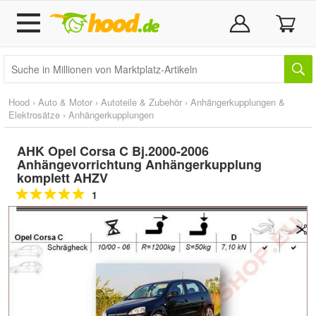
Hood
›
Auto & Motor
›
Autoteile & Zubehör
›
Anhängerkupplungen &
Elektrosätze
›
Anhängerkupplungen
AHK Opel Corsa C Bj.2000-2006
Anhängevorrichtung Anhängerkupplung
komplett AHZV
1