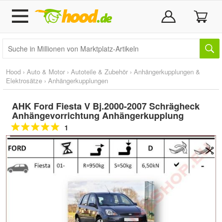
Hood
›
Auto & Motor
›
Autoteile & Zubehör
›
Anhängerkupplungen &
Elektrosätze
›
Anhängerkupplungen
AHK Ford Fiesta V Bj.2000-2007 Schrägheck
Anhängevorrichtung Anhängerkupplung
1