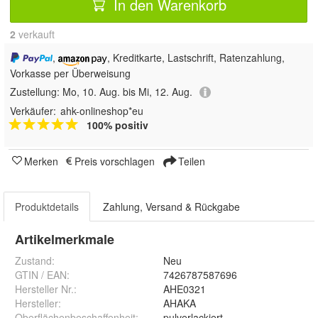
In den Warenkorb
2
 verkauft
,
, Kreditkarte, Lastschrift, Ratenzahlung,
Vorkasse per Überweisung
Zustellung:
Mo, 10. Aug. bis Mi, 12. Aug.
Verkäufer:
ahk-onlineshop*eu
100% positiv
Merken
Preis vorschlagen
Teilen
Produktdetails
Zahlung, Versand & Rückgabe
Artikelmerkmale
Zustand:
Neu
GTIN / EAN:
7426787587696
Hersteller Nr.:
AHE0321
Hersteller
:
AHAKA
Oberflächenbeschaffenheit
:
pulverlackiert