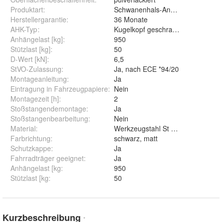
Produktart
:
Schwanenhals-Anhängerkupplung
Herstellergarantie
:
36 Monate
AHK-Typ
:
Kugelkopf geschraubt (starr)
Anhängelast [kg]
:
950
Stützlast [kg]
:
50
D-Wert [kN]
:
6,5
StVO-Zulassung
:
Ja, nach ECE *94/20
Montageanleitung
:
Ja
Eintragung in Fahrzeugpapiere
:
Nein
Montagezeit [h]
:
2
Stoßstangendemontage
:
Ja
Stoßstangenbearbeitung
:
Nein
Material
:
Werkzeugstahl St 52-3
Farbrichtung
:
schwarz, matt
Schutzkappe
:
Ja
Fahrradträger geeignet
:
Ja
Anhängelast [kg
:
950
Stützlast [kg
:
50
Kurzbeschreibung
*