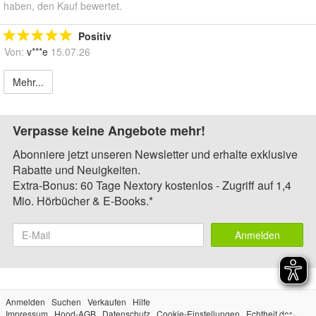
haben, den Kauf bewertet.
Positiv
Von:
v***e
15.07.26
Mehr...
Verpasse keine Angebote mehr!
Abonniere jetzt unseren Newsletter und erhalte exklusive
Rabatte und Neuigkeiten.
Extra-Bonus: 60 Tage Nextory kostenlos - Zugriff auf 1,4
Mio. Hörbücher & E-Books.*
Anmelden
Anmelden
Suchen
Verkaufen
Hilfe
Impressum
Hood-AGB
Datenschutz
Cookie-Einstellungen
Echtheit der