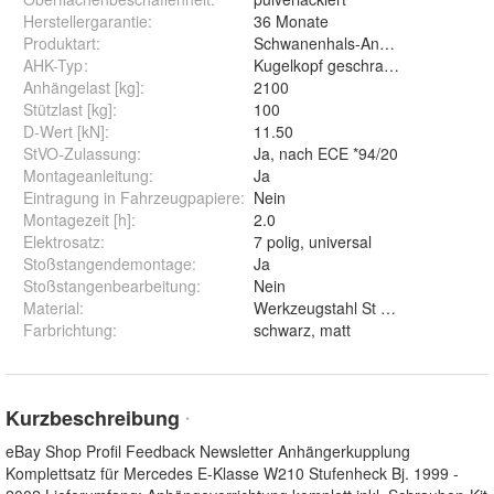
Herstellergarantie
:
36 Monate
Produktart
:
Schwanenhals-Anhängerkupplung
AHK-Typ
:
Kugelkopf geschraubt (starr)
Anhängelast [kg]
:
2100
Stützlast [kg]
:
100
D-Wert [kN]
:
11.50
StVO-Zulassung
:
Ja, nach ECE *94/20
Montageanleitung
:
Ja
Eintragung in Fahrzeugpapiere
:
Nein
Montagezeit [h]
:
2.0
Elektrosatz
:
7 polig, universal
Stoßstangendemontage
:
Ja
Stoßstangenbearbeitung
:
Nein
Material
:
Werkzeugstahl St 52-3
Farbrichtung
:
schwarz, matt
Kurzbeschreibung
*
eBay Shop Profil Feedback Newsletter Anhängerkupplung
Komplettsatz für Mercedes E-Klasse W210 Stufenheck Bj. 1999 -