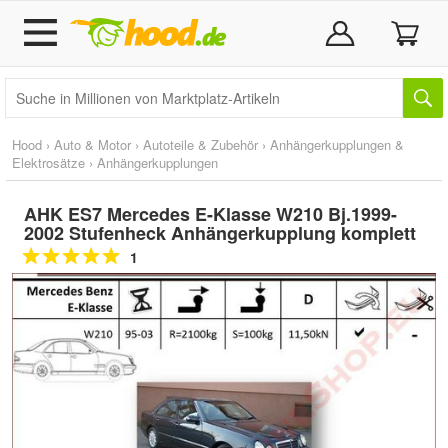
Hood
›
Auto & Motor
›
Autoteile & Zubehör
›
Anhängerkupplungen &
Elektrosätze
›
Anhängerkupplungen
AHK ES7 Mercedes E-Klasse W210 Bj.1999-
2002 Stufenheck Anhängerkupplung komplett
1