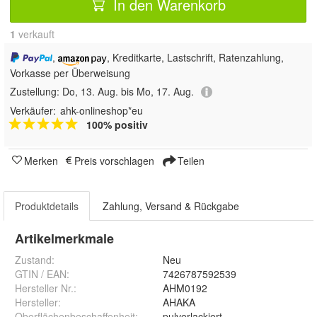
In den Warenkorb
1
 verkauft
,
, Kreditkarte, Lastschrift, Ratenzahlung,
Vorkasse per Überweisung
Zustellung:
Do, 13. Aug. bis Mo, 17. Aug.
Verkäufer:
ahk-onlineshop*eu
100% positiv
Merken
Preis vorschlagen
Teilen
Produktdetails
Zahlung, Versand & Rückgabe
Artikelmerkmale
Zustand:
Neu
GTIN / EAN:
7426787592539
Hersteller Nr.:
AHM0192
Hersteller
:
AHAKA
Oberflächenbeschaffenheit
:
pulverlackiert