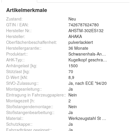
Artikelmerkmale
Zustand:
Neu
GTIN / EAN:
7426787624780
Hersteller Nr.:
AHSTM-302ES132
Hersteller
:
AHAKA
Oberflächenbeschaffenheit
:
pulverlackiert
Herstellergarantie:
:
36 Monate
Produktart:
:
Schwanenhals-Anhängerkupplun
AHK-Typ:
:
Kugelkopf geschraubt (starr)
Anhängelast [kg
:
1500
Stützlast [kg
:
70
D-Wert [kN
:
8,9
StVO-Zulassung:
:
Ja, nach ECE *94/20
Montageanleitung:
:
Ja
Eintragung in Fahrzeugpapiere:
:
Nein
Montagezeit [h
:
2
Stoßstangendemontage:
:
Nein
Stoßstangenbearbeitung:
:
Ja
Material:
:
Werkzeugstahl St 52-3
Schutzkappe:
:
Ja
Fahrradträger geeignet:
:
Ja