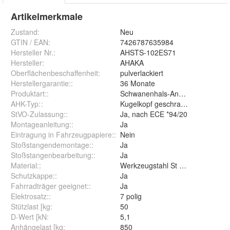
Artikelmerkmale
Zustand:
Neu
GTIN / EAN:
7426787635984
Hersteller Nr.:
AHSTS-102ES71
Hersteller
:
AHAKA
Oberflächenbeschaffenheit
:
pulverlackiert
Herstellergarantie:
:
36 Monate
Produktart:
:
Schwanenhals-Anhängerkupplun
AHK-Typ:
:
Kugelkopf geschraubt (starr)
StVO-Zulassung:
:
Ja, nach ECE *94/20
Montageanleitung:
:
Ja
Eintragung in Fahrzeugpapiere:
:
Nein
Stoßstangendemontage:
:
Ja
Stoßstangenbearbeitung:
:
Ja
Material:
:
Werkzeugstahl St 52-3
Schutzkappe:
:
Ja
Fahrradträger geeignet:
:
Ja
Elektrosatz:
:
7 polig
Stützlast [kg
:
50
D-Wert [kN
:
5,1
Anhängelast [kg
:
850