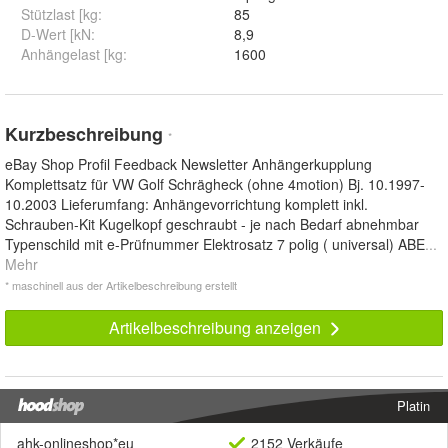
Stützlast [kg
:
85
D-Wert [kN
:
8,9
Anhängelast [kg
:
1600
Kurzbeschreibung
*
eBay Shop Profil Feedback Newsletter Anhängerkupplung
Komplettsatz für VW Golf Schrägheck (ohne 4motion) Bj. 10.1997-
10.2003 Lieferumfang: Anhängevorrichtung komplett inkl.
Schrauben-Kit Kugelkopf geschraubt - je nach Bedarf abnehmbar
Typenschild mit e-Prüfnummer Elektrosatz 7 polig ( universal) ABE
...
Mehr
* maschinell aus der Artikelbeschreibung erstellt
Artikelbeschreibung anzeigen
Platin
ahk-onlineshop*eu
2152 Verkäufe