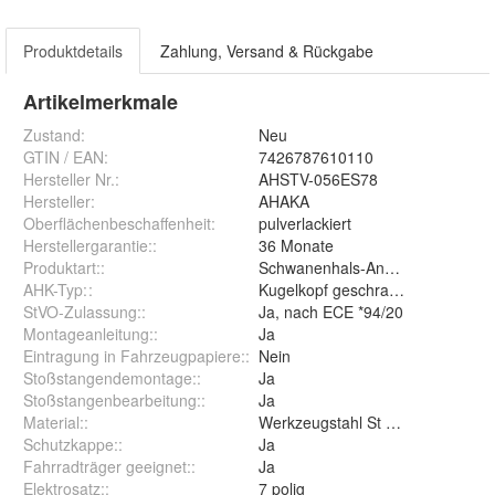
Produktdetails
Zahlung, Versand & Rückgabe
Artikelmerkmale
Zustand:
Neu
GTIN / EAN:
7426787610110
Hersteller Nr.:
AHSTV-056ES78
Hersteller
:
AHAKA
Oberflächenbeschaffenheit
:
pulverlackiert
Herstellergarantie:
:
36 Monate
Produktart:
:
Schwanenhals-Anhängerkupplun
AHK-Typ:
:
Kugelkopf geschraubt (starr)
StVO-Zulassung:
:
Ja, nach ECE *94/20
Montageanleitung:
:
Ja
Eintragung in Fahrzeugpapiere:
:
Nein
Stoßstangendemontage:
:
Ja
Stoßstangenbearbeitung:
:
Ja
Material:
:
Werkzeugstahl St 52-3
Schutzkappe:
:
Ja
Fahrradträger geeignet:
:
Ja
Elektrosatz:
:
7 polig